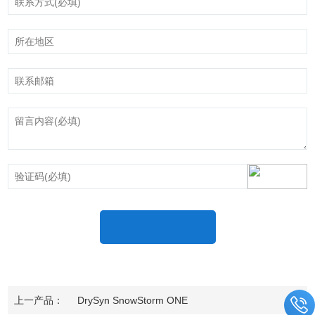
上一产品：
DrySyn SnowStorm ONE