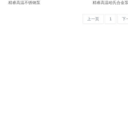
精睿高温不锈钢泵
精睿高温哈氏合金
上一页
1
下