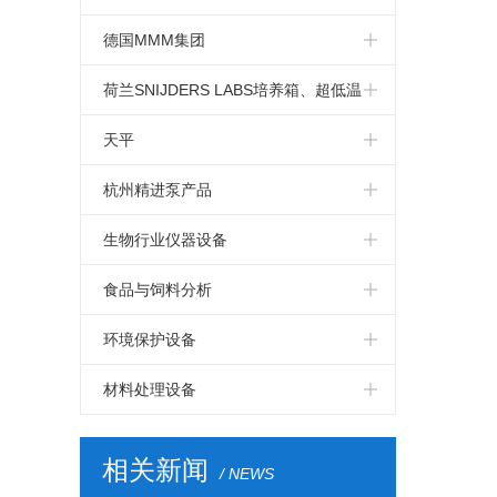
实验室泵
磁力搅拌器
德国MMM集团
桶泵和容器泵
旋转管式炉
德国MMM集团箱体
荷兰SNIJDERS LABS培养箱、超低温
离心泵
油浴
冰箱
卧式超低温冰箱 -86℃
天平
气动隔膜泵
立式超低温 冰箱 -86ºC
水分测定仪
杭州精进泵产品
定制类型产品
kern分析天平
精睿不锈钢高温高精度进料泵
生物行业仪器设备
气候箱
kern精密天平
精睿柱塞泵
生物制药
食品与饲料分析
kern便携天平
PPS小流量进料泵
Solida发酵罐
BUCHI-凯氏定氮仪
环境保护设备
荷兰snijders
BUCHI全自动凯氏定氮仪
BEHR 采样器
材料处理设备
BEHR 凯氏定氮
BEHR 固相萃取仪
MMM烘箱
相关新闻
/ NEWS
BEHR 粗纤维测定
BEHR 生物活性测定仪
Mic-mac气流粉碎机隔离箱