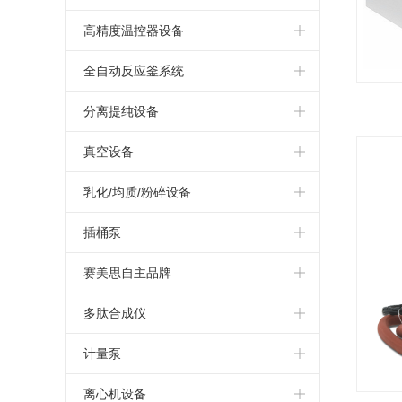
Asynt系列反应模块
电化学
高精度温控器设备
CHEMGLASS 玻璃反应釜系统
高精度动态温度控制器Unistat
全自动反应釜系统
CHEMGLASS 平行合成模块
特殊产品
实验室反应釜系统
分离提纯设备
Hel 平行反应与过程研发设备
制冷器
反应量热仪
Heidolph 旋转蒸发仪
真空设备
AGI反应釜系统
高精度循环水浴/油浴
HiTec Zang 全自动反应釜
Genser 大型旋转蒸发仪系统
KNF真空隔膜泵
乳化/均质/粉碎设备
UNIQSIS 连续流微反应器
德国single
Heidolph 磁力搅拌器
Vacuubrand无油隔膜泵
ESCO真空乳化
插桶泵
BUCHI冷冻喷雾干燥机
vacuubrand油泵
Ystral 国际知名过程技术处理专家
化学波纹管泵
赛美思自主品牌
BUCHI旋转蒸发仪
vacuubrand真空控制系统
KINEMATICA均质及分散技术
高粘度计量泵
高压反应釜
多肽合成仪
氮吹仪
vacuubrand真空规和控制器
四亿纳米颗粒制备系统
偏心螺杆泵
顶置搅拌器
英国Activotec多肽合成仪
计量泵
喷雾干燥机
手动泵
摇床
离心机设备