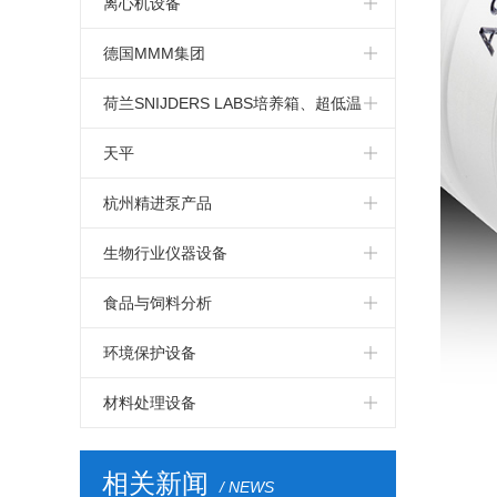
摇床
离心机设备
实验室泵
磁力搅拌器
德国MMM集团
桶泵和容器泵
旋转管式炉
德国MMM集团箱体
荷兰SNIJDERS LABS培养箱、超低温
离心泵
油浴
冰箱
卧式超低温冰箱 -86℃
天平
气动隔膜泵
立式超低温 冰箱 -86ºC
水分测定仪
杭州精进泵产品
定制类型产品
kern分析天平
精睿不锈钢高温高精度进料泵
生物行业仪器设备
气候箱
kern精密天平
精睿柱塞泵
生物制药
食品与饲料分析
kern便携天平
PPS小流量进料泵
Solida发酵罐
BUCHI-凯氏定氮仪
环境保护设备
荷兰snijders
BUCHI全自动凯氏定氮仪
BEHR 采样器
材料处理设备
BEHR 凯氏定氮
BEHR 固相萃取仪
MMM烘箱
相关新闻
/ NEWS