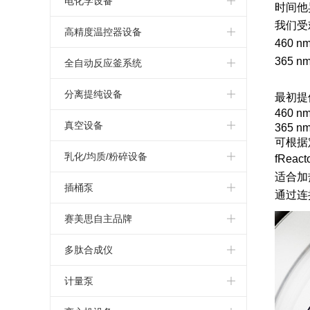
电化学设备
时间他
我们受
Asynt系列反应模块
电化学
高精度温控器设备
460 
CHEMGLASS 玻璃反应釜系统
365 n
高精度动态温度控制器Unistat
全自动反应釜系统
CHEMGLASS 平行合成模块
特殊产品
实验室反应釜系统
分离提纯设备
最初提
460 
Hel 平行反应与过程研发设备
制冷器
反应量热仪
Heidolph 旋转蒸发仪
真空设备
365 n
可根据
AGI反应釜系统
高精度循环水浴/油浴
HiTec Zang 全自动反应釜
Genser 大型旋转蒸发仪系统
KNF真空隔膜泵
乳化/均质/粉碎设备
fRe
适合加热
UNIQSIS 连续流微反应器
德国single
Heidolph 磁力搅拌器
Vacuubrand无油隔膜泵
ESCO真空乳化
插桶泵
通过连
BUCHI冷冻喷雾干燥机
vacuubrand油泵
Ystral 国际知名过程技术处理专家
化学波纹管泵
赛美思自主品牌
BUCHI旋转蒸发仪
vacuubrand真空控制系统
KINEMATICA均质及分散技术
高粘度计量泵
高压反应釜
多肽合成仪
氮吹仪
vacuubrand真空规和控制器
四亿纳米颗粒制备系统
偏心螺杆泵
顶置搅拌器
英国Activotec多肽合成仪
计量泵
喷雾干燥机
手动泵