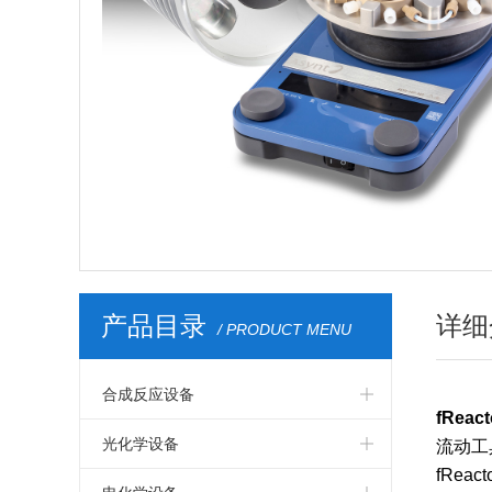
产品目录
详细
/ PRODUCT MENU
合成反应设备
fReac
英国AM Technology动态混合反应器
光化学设备
流动工
fRe
国产恒温加热仪