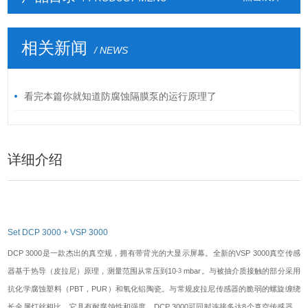
相关新闻
/ NEWS
看完本篇你就知道防腐蚀隔膜泵的运行原理了
详细介绍
Set DCP 3000 + VSP 3000
DCP 3000是一款杰出的真空规，拥有带背光的大显示屏幕。全新的VSP 3000真空传感
器基于热导（皮拉尼）原理，测量范围从常压到10
mbar。与被抽介质接触的部分采用
-3
抗化学腐蚀塑料（PBT，PUR）和氧化铝陶瓷。与常规皮拉尼传感器的脆弱的螺旋缠绕
长金属灯丝相比，它具有耐腐蚀性和强度。DCP 3000可同时连接多达8个真空传感器，