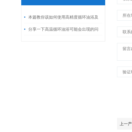
BEHR 粗纤维测定
BEHR 生物活性测定仪
Mic-mac气流粉碎机隔离箱
BEHR 纤维测定
FRITSCH 行星式球磨机经典型
本篇教你该如何使用高精度循环油浴及
FRITSCH P行星式球磨机加强型
一些注意事项
分享一下高温循环油浴可能会出现的问
FRITSCH 微型球磨机
题及解决方法
上一产