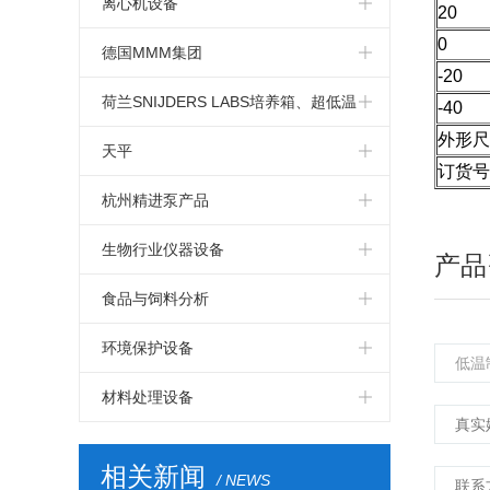
摇床
离心机设备
20
0
实验室泵
磁力搅拌器
德国MMM集团
-20
桶泵和容器泵
旋转管式炉
德国MMM集团箱体
荷兰SNIJDERS LABS培养箱、超低温
-40
外形尺
离心泵
油浴
冰箱
卧式超低温冰箱 -86℃
天平
订货号
气动隔膜泵
立式超低温 冰箱 -86ºC
水分测定仪
杭州精进泵产品
定制类型产品
kern分析天平
精睿不锈钢高温高精度进料泵
生物行业仪器设备
产品
气候箱
kern精密天平
精睿柱塞泵
生物制药
食品与饲料分析
kern便携天平
PPS小流量进料泵
Solida发酵罐
BUCHI-凯氏定氮仪
环境保护设备
荷兰snijders
BUCHI全自动凯氏定氮仪
BEHR 采样器
材料处理设备
BEHR 凯氏定氮
BEHR 固相萃取仪
MMM烘箱
相关新闻
/ NEWS