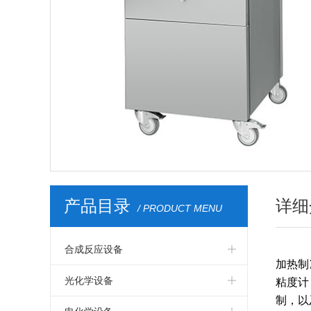
产品目录
详细
/ PRODUCT MENU
合成反应设备
加热制
英国AM Technology动态混合反应器
光化学设备
粘度计
制，以
国产恒温加热仪