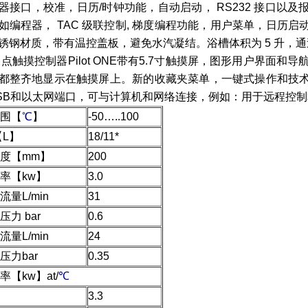
器接口，校准，日历/时钟功能，自动启动， RS232 接口以
如编程器， TAC 级联控制, 梯度编程功能，用户菜单，日历
锈钢材质，带有温控盖板，避免水汽凝结。浴槽体积为 5 升，
点触摸控制器Pilot ONE带有5.7寸触摸屏，图形用户界面
都整齐地显示在触摸屏上。新的收藏夹菜单，一键式操作和技
SB和以太网端口，可与计算机和网络连接，例如：用于远程控
围【
℃
】
-50…..100
【L】
18/11*
度【mm】
200
率【kw】
3.0
量L/min
31
力 bar
0.6
量L/min
24
压力bar
0.35
率【kw】at/
℃
3.3