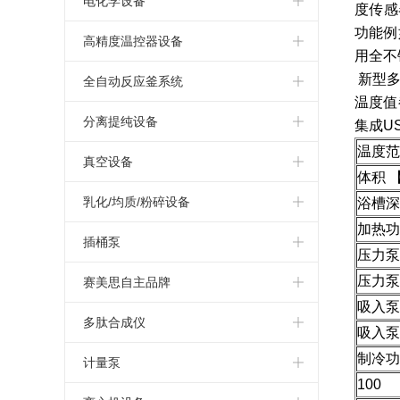
电化学设备
度传感
功能例
Asynt系列反应模块
电化学
高精度温控器设备
用全不
CHEMGLASS 玻璃反应釜系统
新型多
高精度动态温度控制器Unistat
全自动反应釜系统
温度值
CHEMGLASS 平行合成模块
特殊产品
实验室反应釜系统
分离提纯设备
集成U
温度范
Hel 平行反应与过程研发设备
制冷器
反应量热仪
Heidolph 旋转蒸发仪
真空设备
体积 
AGI反应釜系统
高精度循环水浴/油浴
HiTec Zang 全自动反应釜
Genser 大型旋转蒸发仪系统
KNF真空隔膜泵
乳化/均质/粉碎设备
浴槽深
加热功
UNIQSIS 连续流微反应器
德国single
Heidolph 磁力搅拌器
Vacuubrand无油隔膜泵
ESCO真空乳化
插桶泵
压力泵流
BUCHI冷冻喷雾干燥机
vacuubrand油泵
Ystral 国际知名过程技术处理专家
压力泵压
化学波纹管泵
赛美思自主品牌
吸入泵流
BUCHI旋转蒸发仪
vacuubrand真空控制系统
KINEMATICA均质及分散技术
高粘度计量泵
高压反应釜
多肽合成仪
吸入泵
氮吹仪
vacuubrand真空规和控制器
制冷功
四亿纳米颗粒制备系统
偏心螺杆泵
顶置搅拌器
英国Activotec多肽合成仪
计量泵
100
喷雾干燥机
手动泵