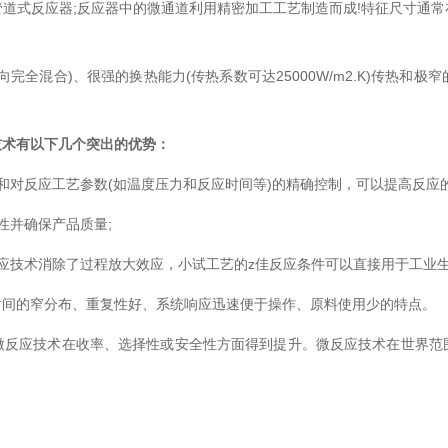
式反应器;反应器中的微通道利用精密加工工艺制造而成!特征尺寸通常
混合)、很强的换热能力(传热系数可达25000W/m2.K)传热和极窄
技术有以下几个突出的优势：
对反应工艺参数(如温度压力和反应时间等)的精确控制，可以提高反应
并确保产品质量;
技术消除了过程放大效应，小试工艺的z佳反应条件可以直接用于工业
间的窄分布、重复性好、系统响应迅速便于操作、原料使用少的特点。
反应技术在收率、选择性或安全性方面得到提升。微反应技术在世界范