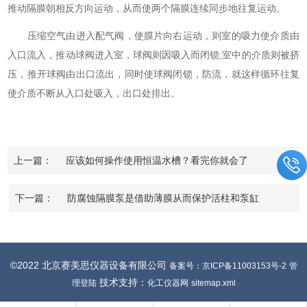
推动隔膜朝相反方向运动，从而使两个隔膜连续同步地往复运动。
压缩空气由进入配气阀，使膜片向右运动，则室的吸力使介质由
入口流入，推动球阀进入室，球阀则因吸入而闭锁;室中的介质则被挤
压，推开球阀由出口流出，同时使球阀闭锁，防流，就这样循环往复
使介质不断从入口处吸入，出口处排出。
上一篇：
应该如何操作使用恒温水槽？看完你就会了
下一篇：
防腐蚀隔膜泵是借助薄膜从而保护活柱和泵缸
©2022 北京赛美思仪器设备有限公司
备案号：京ICP备11003153号-2
管
技术支持：
理登陆
化工仪器网
sitemap.xml