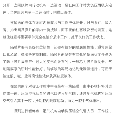
分开，当隔膜片向传动机构一边运动，泵缸内工作时为负压而吸入液
体，当隔膜片向另一边运动时，则排出液体。
被输送的液体在泵缸内被膜片与工作液体隔开，只与泵缸、吸入
阀、排出阀及膜片的泵内一侧接触，而不接触柱塞以及密封装置，这
就使柱塞等重要零件完全在油介质中工作，处于良好的工作状态。
隔膜片要有良好的柔韧性，还要有较好的耐腐蚀性能，通常用聚
四氟乙烯、橡胶等材质制成。隔膜片两侧带有网孔的锅底状零件是为
了防止膜片局部产生过大的变形而设置的，一般称为膜片限制器。气
动隔膜泵的密封性能较好，能够较为容易地达到无泄漏运行，可用于
输送酸、碱、盐等腐蚀性液体及高粘度液体。
在泵的两个对称工作腔中中各装有一块隔膜，由中心联杆将其连
结成一体。压缩空气从泵的进气口进入配气阀，通过配气机构将压缩
空气引入其中一腔，推动腔内隔膜运动，而另一腔中气体排出。
一旦到达行程终点，配气机构自动将压缩空气引入另一工作腔，