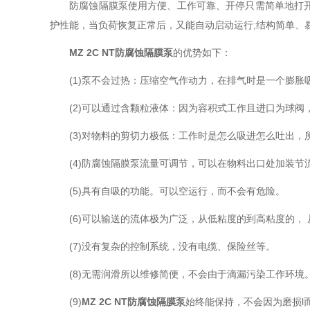
防腐蚀隔膜泵使用方便、工作可靠、开停只需简单地打开和
护性能，当负荷恢复正常后，又能自动启动运行;结构简单、
MZ 2C NT防腐蚀隔膜泵
的优势如下：
(1)泵不会过热：压缩空气作动力，在排气时是一个膨胀吸
(2)可以通过含颗粒液体：因为容积式工作且进口为球阀
(3)对物料的剪切力极低：工作时是怎么吸进怎么吐出，
(4)防腐蚀隔膜泵流量可调节，可以在物料出口处加装节
(5)具有自吸的功能。可以空运行，而不会有危险。
(6)可以输送的流体极为广泛，从低粘度的到高粘度的， 
(7)没有复杂的控制系统，没有电缆、保险丝等。
(8)无需润滑所以维修简便，不会由于滴漏污染工作环境
(9)
MZ 2C NT防腐蚀隔膜泵
始终能保持，不会因为磨损l