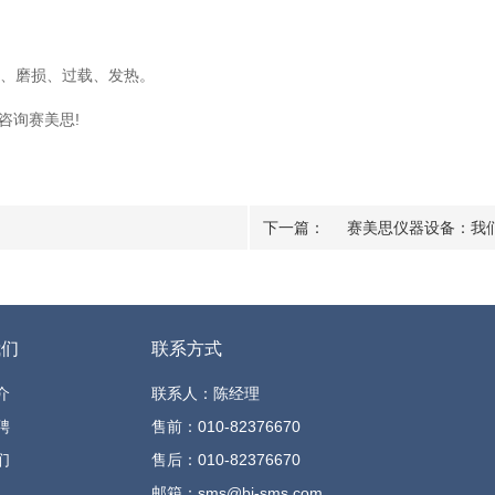
动、磨损、过载、发热。
咨询赛美思!
下一篇：
赛美思仪器设备：我们
我们
联系方式
介
联系人：陈经理
聘
售前：010-82376670
们
售后：010-82376670
邮箱：sms@bj-sms.com