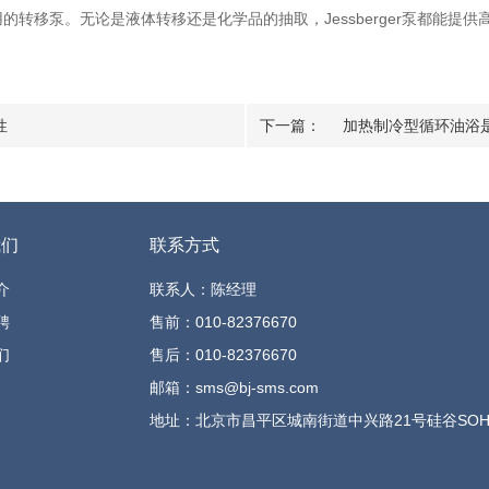
用的转移泵。无论是液体转移还是化学品的抽取，Jessberger泵都能提
性
下一篇：
加热制冷型循环油浴
我们
联系方式
介
联系人：陈经理
聘
售前：010-82376670
们
售后：010-82376670
邮箱：sms@bj-sms.com
地址：北京市昌平区城南街道中兴路21号硅谷SOHO 