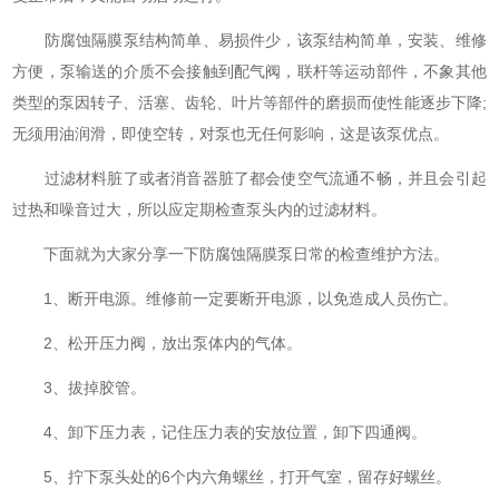
防腐蚀隔膜泵结构简单、易损件少，该泵结构简单，安装、维修
方便，泵输送的介质不会接触到配气阀，联杆等运动部件，不象其他
类型的泵因转子、活塞、齿轮、叶片等部件的磨损而使性能逐步下降;
无须用油润滑，即使空转，对泵也无任何影响，这是该泵优点。
过滤材料脏了或者消音器脏了都会使空气流通不畅，并且会引起
过热和噪音过大，所以应定期检查泵头内的过滤材料。
下面就为大家分享一下防腐蚀隔膜泵日常的检查维护方法。
1、断开电源。维修前一定要断开电源，以免造成人员伤亡。
2、松开压力阀，放出泵体内的气体。
3、拔掉胶管。
4、卸下压力表，记住压力表的安放位置，卸下四通阀。
5、拧下泵头处的6个内六角螺丝，打开气室，留存好螺丝。